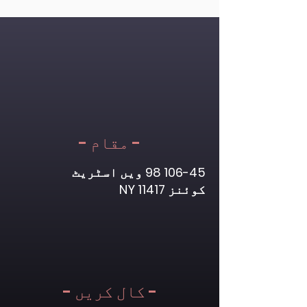
- مقام -
106-45 98
ویں اسٹریٹ
کوئنز NY 11417
- کال کریں -