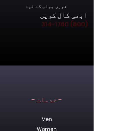
فوری جواب کے لیے
ابھی کال کریں
(800) 314-1760
- خدمات -
Men
Women