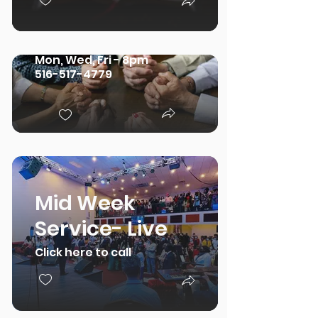
Pray
Mon -Fri 7-8am
Mon, Wed, Fri - 8pm
516-517-4779
Mid Week
Service- Live
Click here to call