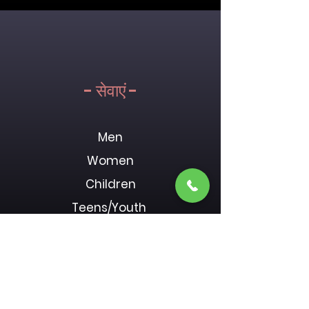
- सेवाएं -
Men
Women
Children
Teens/Youth
Young Adults