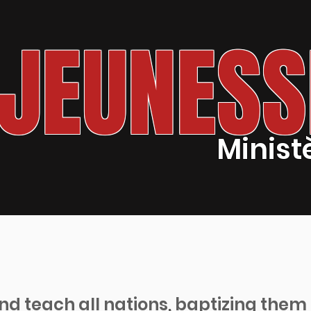
JEUNESS
Minist
nd teach all nations, baptizing them