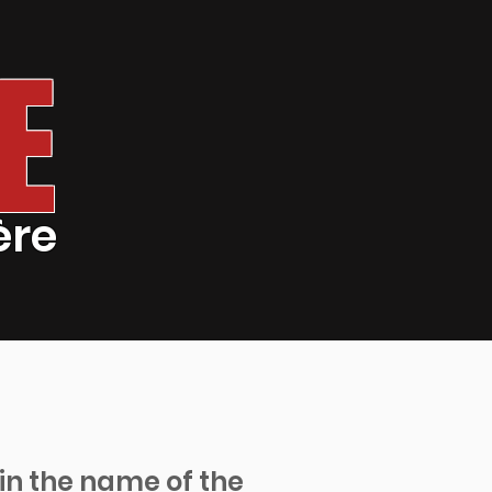
E
ère
 in the name of the